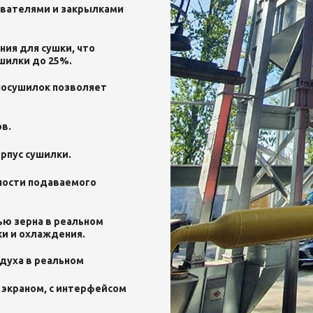
вателями и закрылками
ия для сушки, что
шилки до 25%.
носушилок позволяет
в.
орпус сушилки.
ности подаваемого
ю зерна в реальном
и и охлаждения.
духа в реальном
 экраном, с интерфейсом