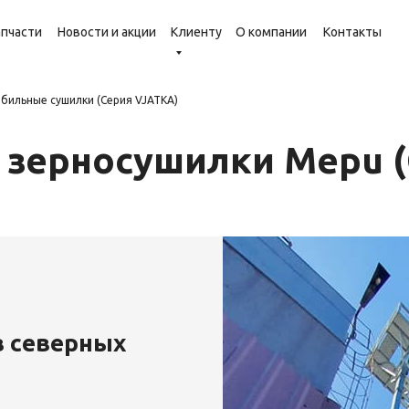
апчасти
Новости и акции
Клиенту
О компании
Контакты
бильные сушилки (Серия VJATKA)
 зерносушилки Mepu (
в северных