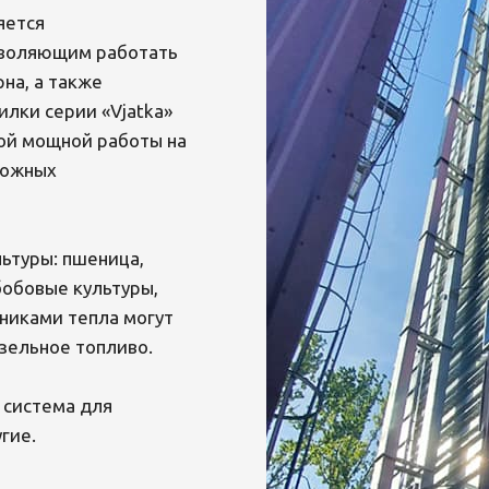
яется
зволяющим работать
на, а также
лки серии «Vjatka»
ой мощной работы на
ложных
ьтуры: пшеница,
 бобовые культуры,
чниками тепла могут
зельное топливо.
 система для
гие.