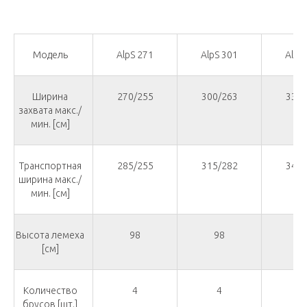
Модель
AlpS 271
AlpS 301
AlpS
Ширина
270/255
300/263
330/
захвата макс./
мин. [см]
Транспортная
285/255
315/282
346/
ширина макс./
мин. [см]
Высота лемеха
98
98
9
[см]
Количество
4
4
4
брусов [шт.]