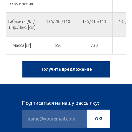
соединения
Габариты Дл./
135/285/110
135/315/113
135/34
Шир./Выс. [см]
Масса [кг]
650
730
80
Получить предложение
Подписаться на нашу рассылку:
ОК!