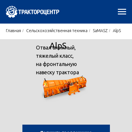
Главная
/
Сельскохозяйственная техника
/
SaMASZ
/
AlpS
AlpS
Отвал снежный,
тяжелый класс,
на фронтальную
навеску трактора