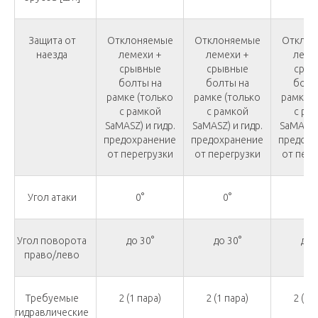
Защита от
Отклоняемые
Отклоняемые
Отклон
наезда
лемехи +
лемехи +
леме
срывные
срывные
срыв
болты на
болты на
болт
рамке (только
рамке (только
рамке (
с рамкой
с рамкой
с ра
SaMASZ) и гидр.
SaMASZ) и гидр.
SaMASZ) 
предохранение
предохранение
предохр
от перегрузки
от перегрузки
от пере
Угол атаки
0°
0°
0
Угол поворота
до 30°
до 30°
до 
право/лево
Требуемые
2 (1 пара)
2 (1 пара)
2 (1 
гидравлические