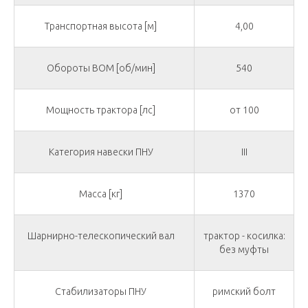
Транспортная высота [м]
4,00
Обороты ВОМ [об/мин]
540
Мощность трактора [лс]
от 100
Категория навески ПНУ
III
Масса [кг]
1370
Шарнирно-телескопический вал
трактор - косилка:
без муфты
Стабилизаторы ПНУ
римский болт