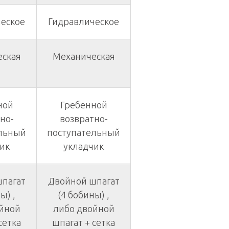
еское
Гидравлическое
ская
Механическая
ной
Гребенной
но-
возвратно-
льный
поступательный
ик
укладчик
пагат
Двойной шпагат
ы) ,
(4 бобины) ,
йной
либо двойной
сетка
шпагат + сетка