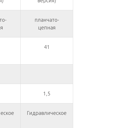
я)
версия)
то-
планчато-
ая
цепная
41
1,5
еское
Гидравлическое