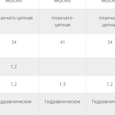
версия)
версия)
верси
анчато-цепная
планчато-
планча
цепная
цепн
34
41
34
1,2
1,2
1,5
1,2
идравлическое
Гидравлическое
Гидравлич