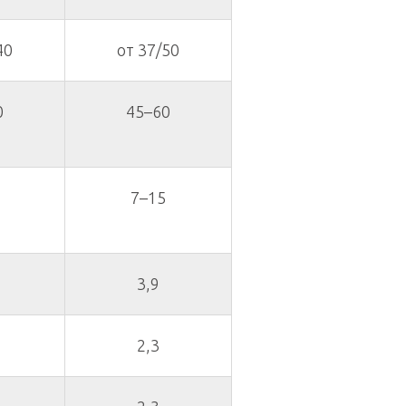
40
от 37/50
0
45–60
7–15
3,9
2,3