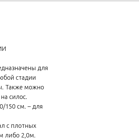
ИИ
едназначены для
любой стадии
зы. Также можно
на силос.
/150 см. – для
ал с плотных
м либо 2,0м.