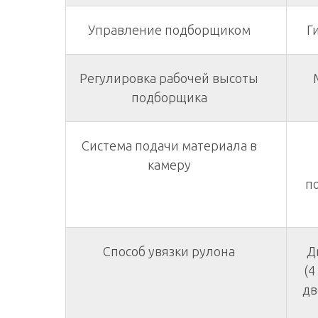
Управление подборщиком
Г
Регулировка рабочей высоты
подборщика
Система подачи материала в
камеру
п
Способ увязки рулона
Д
(4
дв