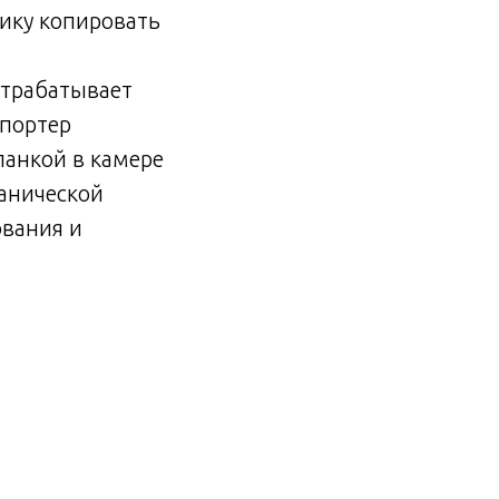
ику копировать
отрабатывает
спортер
ланкой в камере
анической
ования и