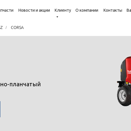
апчасти
Новости и акции
Клиенту
О компании
Контакты
В
SZ
/
CORSA
чно-планчатый