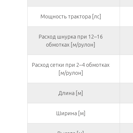
Мощность трактора [лс]
Расход шнурка при 12–16
обмотках [м/рулон]
Расход сетки при 2–4 обмотках
[м/рулон]
Длина [м]
Ширина [м]