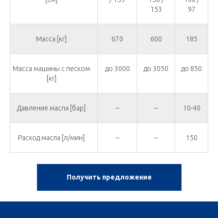
153
97
Масса [кг]
670
600
185
Масса машины с песком
до 3000
до 3050
до 850
[кг]
Давление масла [бар]
–
–
10-40
Расход масла [л/мин]
–
–
150
Получить предложение