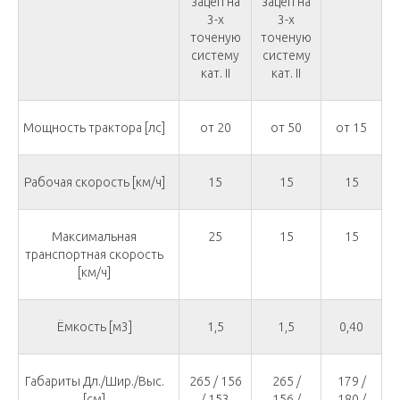
зацеп на
зацеп на
3-х
3-х
точеную
точеную
систему
систему
кат. II
кат. II
Мощность трактора [лс]
от 20
от 50
от 15
Рабочая скорость [км/ч]
15
15
15
Максимальная
25
15
15
транспортная скорость
[км/ч]
Ёмкость [м3]
1,5
1,5
0,40
Габариты Дл./Шир./Выс.
265 / 156
265 /
179 /
[см]
/ 153
156 /
180 /