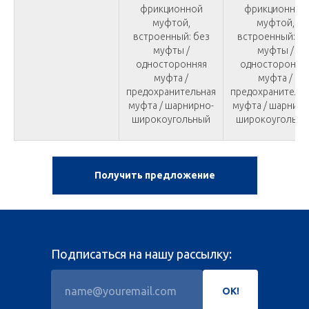
фрикционной
фрикционной
муфтой,
муфтой,
встроенный: без
встроенный: бе
муфты /
муфты /
односторонняя
одностороння
муфта /
муфта /
предохранительная
предохранитель
муфта / шарнирно-
муфта / шарнирн
широкоугольный
широкоугольны
Получить предложение
Подписаться на нашу рассылку:
ОК!