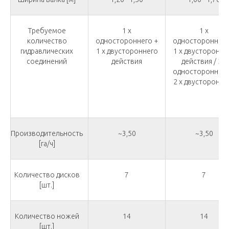
Требуемое
1 x
1 x
количество
одностороннего +
одностороннего
гидравлических
1 x двустороннего
1 x двусторонне
соединений
действия
действия / 2 x
одностороннего
2 x двусторонне
Производительность
~3,50
~3,50
[га/ч]
Количество дисков
7
7
[шт.]
Количество ножей
14
14
[шт.]