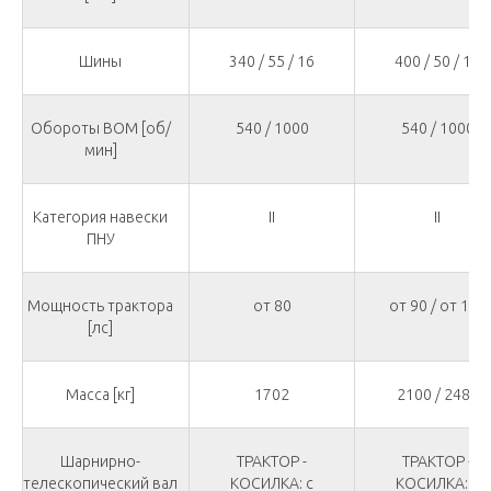
Шины
340 / 55 / 16
400 / 50 / 15
Обороты ВОМ [об/
540 / 1000
540 / 1000
мин]
Категория навески
II
II
ПНУ
Мощность трактора
от 80
от 90 / от 100
[лс]
Масса [кг]
1702
2100 / 2480
Шарнирно-
ТРАКТОР -
ТРАКТОР -
телескопический вал
КОСИЛКА: с
КОСИЛКА: с