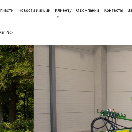
апчасти
Новости и акции
Клиенту
О компании
Контакты
В
VariPack