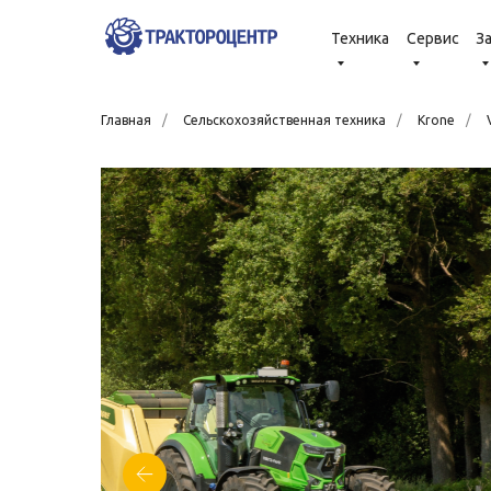
Техника
Сервис
З
Главная
/
Сельскохозяйственная техника
/
Krone
/