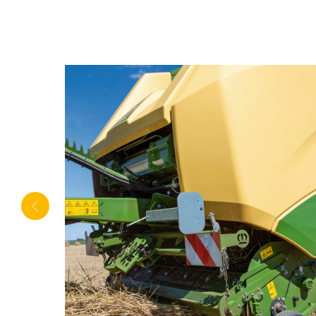
 С
льных