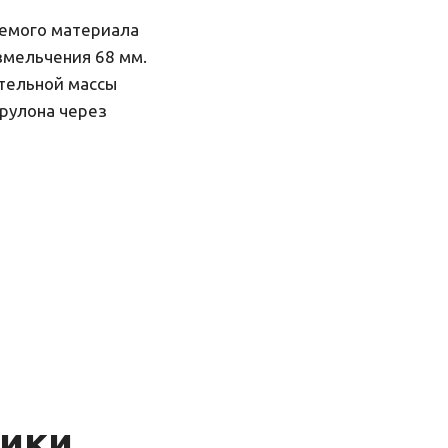
аемого материала
змельчения 68 мм.
тельной массы
рулона через
тики