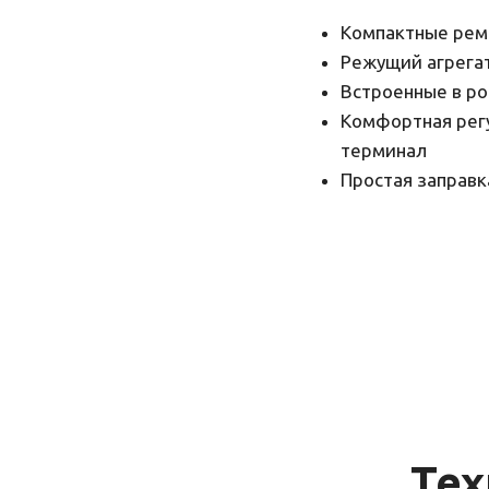
Компактные рем
Режущий агрегат
Встроенные в р
Комфортная регу
терминал
Простая заправк
Тех