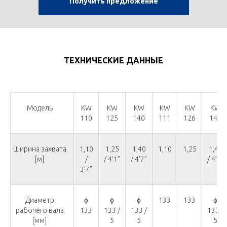
Получить предложение
ТЕХНИЧЕСКИЕ ДАННЫЕ
Модель
KW
KW
KW
KW
KW
KW
110
125
140
111
126
141
Ширина захвата
1,10
1,25
1,40
1,10
1,25
1,40
[м]
/
/ 4’1”
/ 4’7”
/ 4’7”
3’7”
Диаметр
ϕ
ϕ
ϕ
133
133
ϕ
рабочего вала
133
133 /
133 /
133 /
[мм]
5
5
5