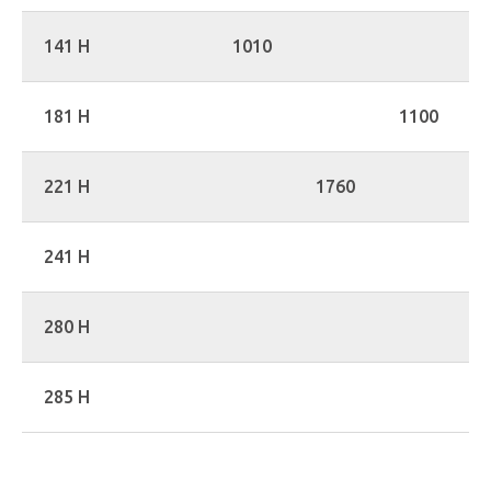
141 H
1010
181 H
1100
221 H
1760
241 H
280 H
285 H