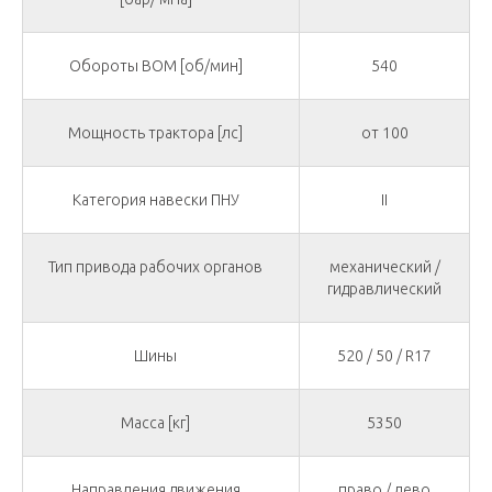
Обороты ВОМ [об/мин]
540
Мощность трактора [лс]
от 100
Категория навески ПНУ
II
Тип привода рабочих органов
механический /
гидравлический
Шины
520 / 50 / R17
Масса [кг]
5350
Направления движения
право / лево