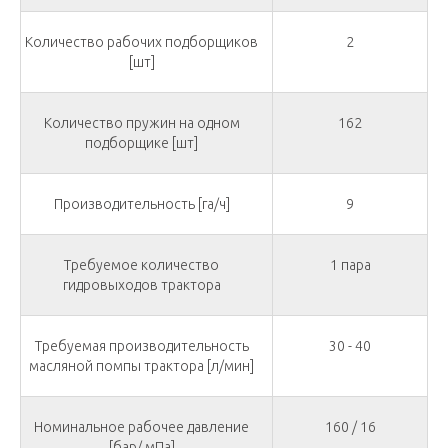
Количество рабочих подборщиков
2
[шт]
Количество пружин на одном
162
подборщике [шт]
Производительность [га/ч]
9
Требуемое количество
1 пара
гидровыходов трактора
Требуемая производительность
30 - 40
масляной помпы трактора [л/мин]
Номинальное рабочее давление
160 / 16
[бар/ мПа]