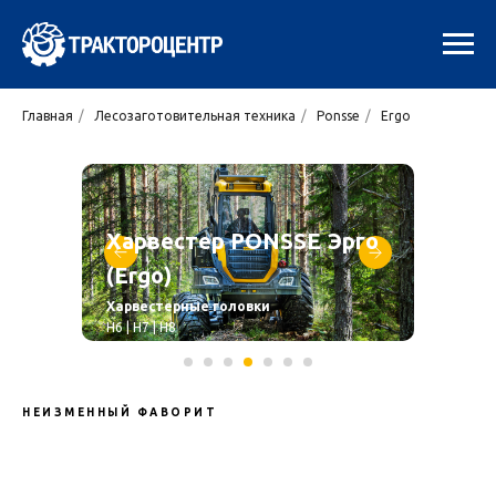
Главная
/
Лесозаготовительная техника
/
Ponsse
/
Ergo
Харвестер
PONSSE Эрго
(Ergo)
Харвестерные головки
H6 | H7 | H8
Манипуляторы
C44+ | C5
НЕИЗМЕННЫЙ ФАВОРИТ