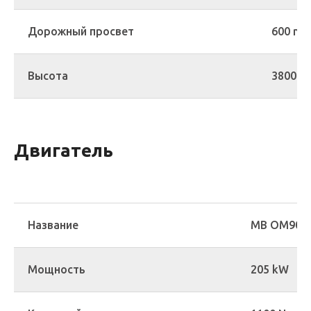
Дорожный просвет
600 m
Высота
3800 
Двигатель
Название
MB OM906LA
Мощность
205 kW