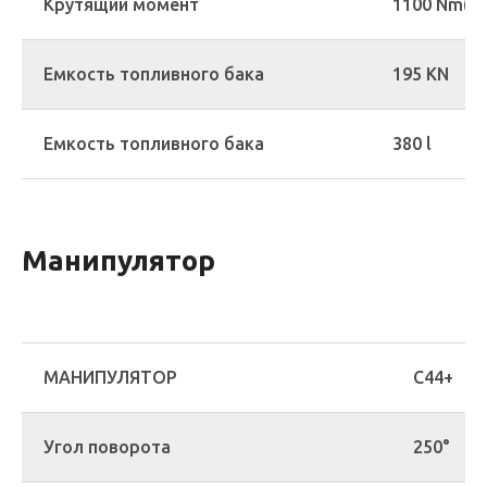
Крутящий момент
1100 Nm(12
Емкость топливного бака
195 KN
Eмкость топливного бака
380 l
Манипулятор
МАНИПУЛЯТОР
C44+
Угол поворота
250°