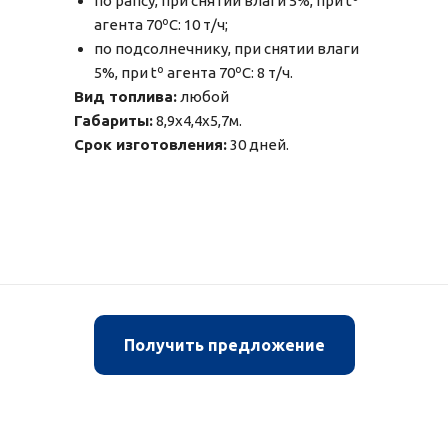
по рапсу, при снятии влаги 5%, при tº
агента 70ºC: 10 т/ч;
по подсолнечнику, при снятии влаги
5%, при tº агента 70ºC: 8 т/ч.
Вид топлива:
любой
Габариты:
8,9x4,4x5,7м.
Срок изготовления:
30 дней.
Получить предложение