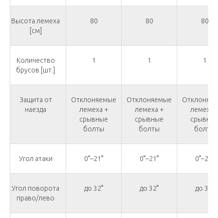
Высота лемеха
80
80
80
[см]
Количество
1
1
1
брусов [шт.]
Защита от
Отклоняемые
Отклоняемые
Отклоняе
наезда
лемеха +
лемеха +
лемеха 
срывные
срывные
срывны
болты
болты
болты
Угол атаки
0°–21°
0°–21°
0°–21°
Угол поворота
до 32°
до 32°
до 32°
право/лево