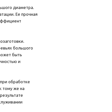
льшого диаметра.
атации. Ее прочная
оэффициент
озаготовки.
ревьях большого
может быть
очностью и
 при обработке
к тому же на
 результате
бслуживании