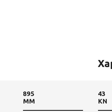
Ха
895
43
MM
KN