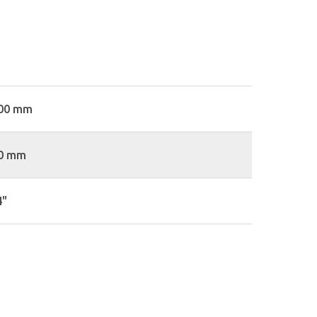
00 mm
0 mm
4"