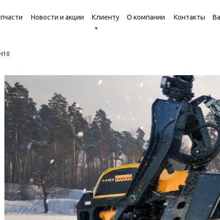
апчасти
Новости и акции
Клиенту
О компании
Контакты
В
H10