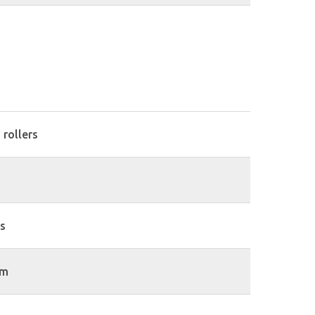
 rollers
/s
mm