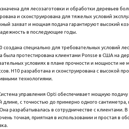
значена для лесозаготовки и обработки деревьев бо
рована и сконструирована для тяжелых условий эксплу
жный захват и мощная подача гарантируют высокий к
надежность в последующие годы.
0 создана специально для требовательных условий лес
а была протестирована клиентами Ponsse в США на де
вательных условиях в плане прочности и мощности не 
сов. H10 разработана и сконструирована с высокой пр
ивными технологиями.
 Система управления Opti обеспечивает мощную подачу
 длине, с точностью до примерно одного сантиметра, 
 Она разрабатывалась в сотрудничестве с клиентами. В
очень точная, приятная в использовании и простая в о
вка.