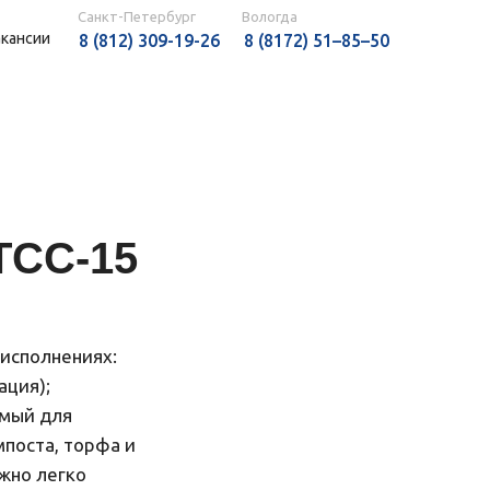
Санкт-Петербург
Вологда
акансии
8 (812) 309-19-26
8 (8172) 51–85–50
ТСС-15
исполнениях:
ация);
емый для
мпоста, торфа и
ожно легко