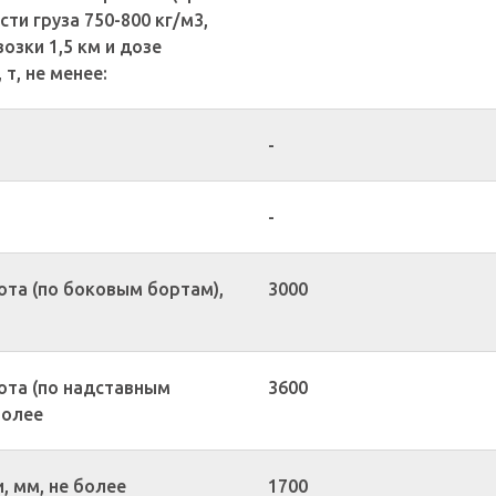
ти груза 750-800 кг/м3,
озки 1,5 км и дозе
 т, не менее:
-
-
ота (по боковым бортам),
3000
ота (по надставным
3600
более
, мм, не более
1700