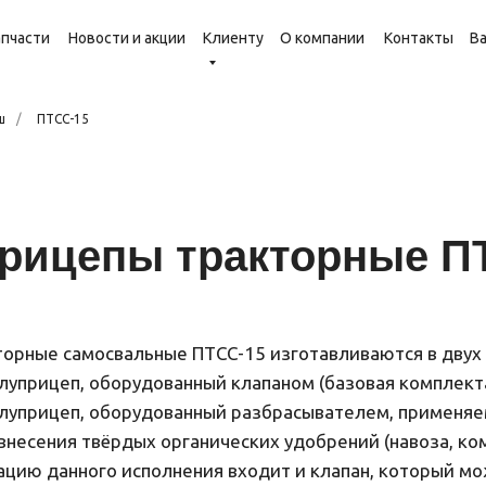
апчасти
Новости и акции
Клиенту
О компании
Контакты
В
ш
/
ПТСС-15
рицепы тракторные П
орные самосвальные ПТСС-15 изготавливаются в двух 
олуприцеп, оборудованный клапаном (базовая комплект
олуприцеп, оборудованный разбрасывателем, применя
внесения твёрдых органических удобрений (навоза, ко
тацию данного исполнения входит и клапан, который м