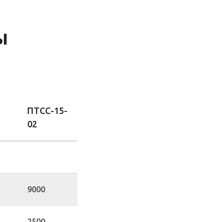
ы
ПТСС-15-
02
9000
2500