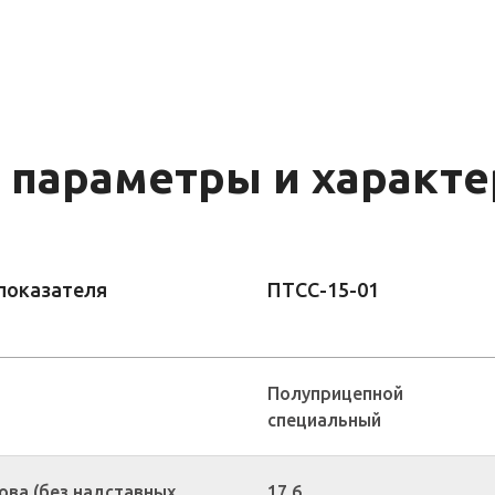
 параметры и характе
показателя
ПТСС-15-01
Полуприцепной
специальный
ова (без надставных
17,6