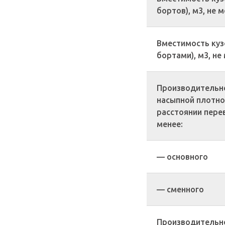
бортов), м3, не 
Вместимость куз
бортами), м3, не
Производительно
насыпной плотнос
расстоянии перево
менее:
— основного
— сменного
Производительно