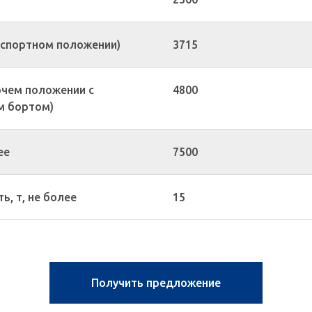
нспортном положении)
3715
очем положении с
4800
м бортом)
ее
7500
, т, не более
15
Получить предложение