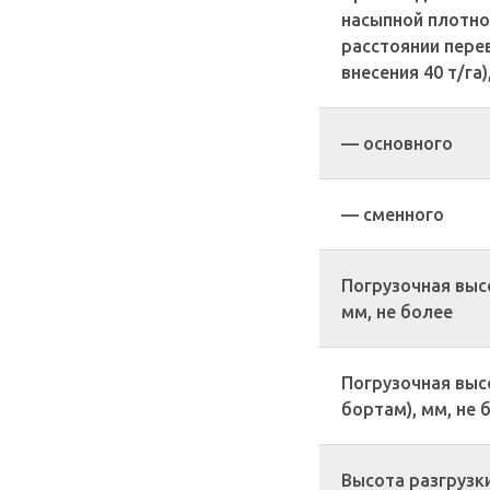
насыпной плотнос
расстоянии перев
внесения 40 т/га),
— основного
— сменного
Погрузочная выс
мм, не более
Погрузочная выс
бортам), мм, не 
Высота разгрузки