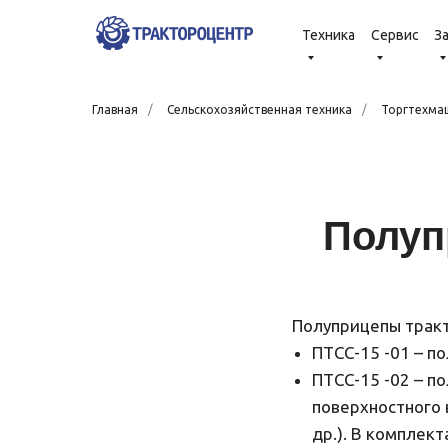
Техника
Сервис
З
Главная
/
Сельскохозяйственная техника
/
Торгтехма
Полуп
Полуприцепы тракт
ПТСС-15 -01 – п
ПТСС-15 -02 – п
поверхностного 
др.). В комплек