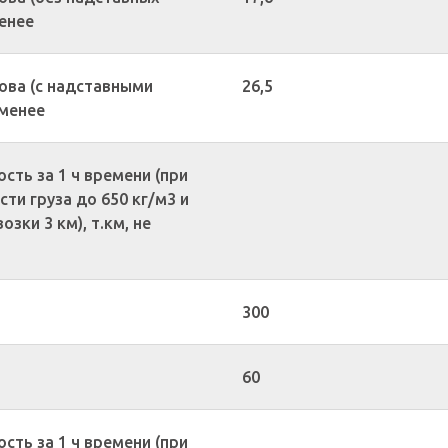
менее
ова (с надставными
26,5
 менее
сть за 1 ч времени (при
ти груза до 650 кг/м3 и
зки 3 км), т.км, не
300
60
сть за 1 ч времени (при